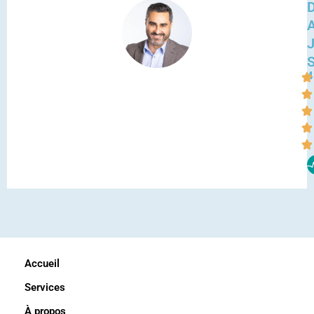
D
4
Accueil
Services
À propos