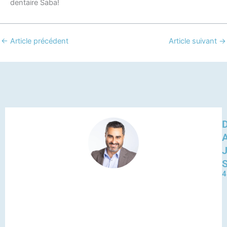
dentaire Saba!
←
Article précédent
Article suivant
→
D
4